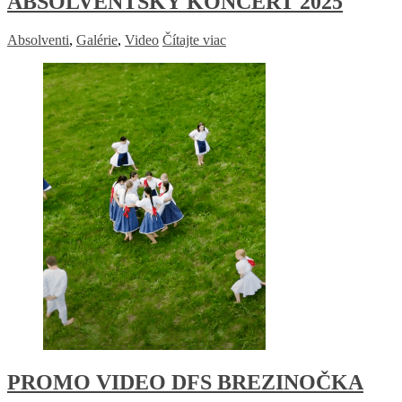
ABSOLVENTSKÝ KONCERT 2025
Absolventi
,
Galérie
,
Video
Čítajte viac
PROMO VIDEO DFS BREZINOČKA