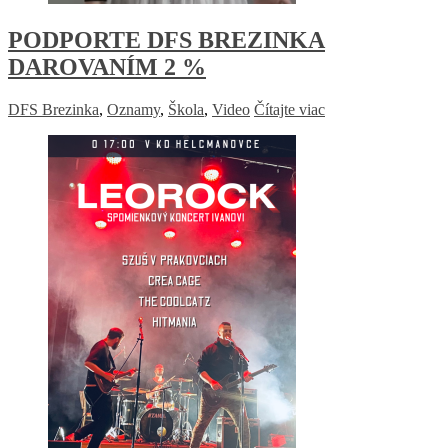
PODPORTE DFS BREZINKA
DAROVANÍM 2 %
DFS Brezinka
,
Oznamy
,
Škola
,
Video
Čítajte viac