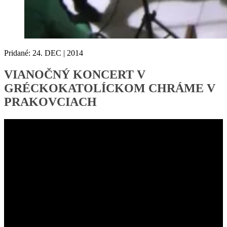
Pridané:
24.
DEC | 2014
VIANOČNÝ KONCERT V
GRÉCKOKATOLÍCKOM CHRÁME V
PRAKOVCIACH