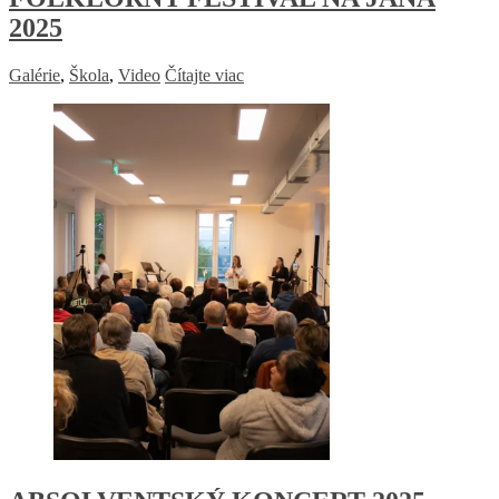
2025
Galérie
,
Škola
,
Video
Čítajte viac