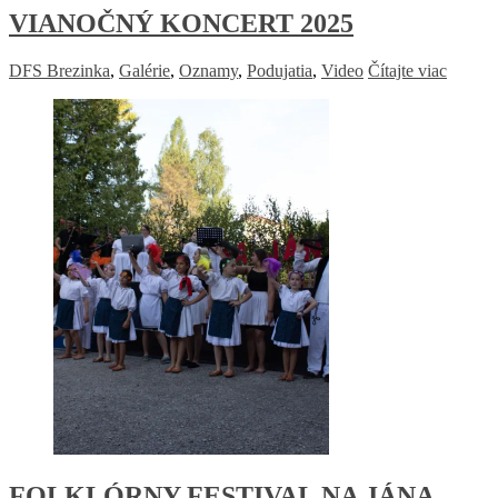
VIANOČNÝ KONCERT 2025
DFS Brezinka
,
Galérie
,
Oznamy
,
Podujatia
,
Video
Čítajte viac
FOLKLÓRNY FESTIVAL NA JÁNA