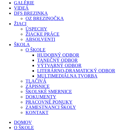
GALÉRIE
VIDEÁ
DFS BREZINKA
OZ BREZINOČKA
ŽIACI
ÚSPECHY
ŽIACKE PRÁCE
ABSOLVENTI
ŠKOLA
O ŠKOLE
HUDOBNÝ ODBOR
TANEČNÝ ODBOR
VÝTVARNÝ ODBOR
LITERÁRNO-DRAMATICKÝ ODBOR
MULTIMEDIÁLNA TVORBA
TLAČIVÁ
ZÁPISNICE
ŠKOLSKÉ SMERNICE
DOKUMENTY
PRACOVNÉ PONUKY
ZAMESTNANCI ŠKOLY
KONTAKT
DOMOV
O ŠKOLE