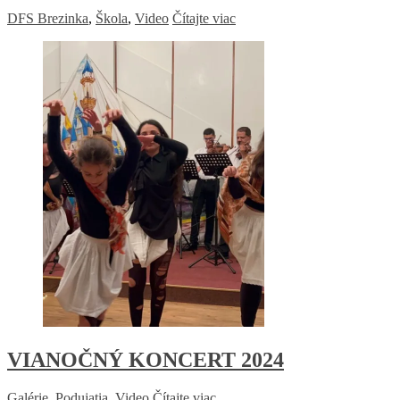
DFS Brezinka
,
Škola
,
Video
Čítajte viac
VIANOČNÝ KONCERT 2024
Galérie
,
Podujatia
,
Video
Čítajte viac