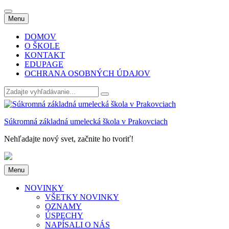
Skip
Menu
to
content
DOMOV
O ŠKOLE
KONTAKT
EDUPAGE
OCHRANA OSOBNÝCH ÚDAJOV
Search
for:
Súkromná základná umelecká škola v Prakovciach
Nehľadajte nový svet, začnite ho tvoriť!
Skip
Menu
to
content
NOVINKY
VŠETKY NOVINKY
OZNAMY
ÚSPECHY
NAPÍSALI O NÁS