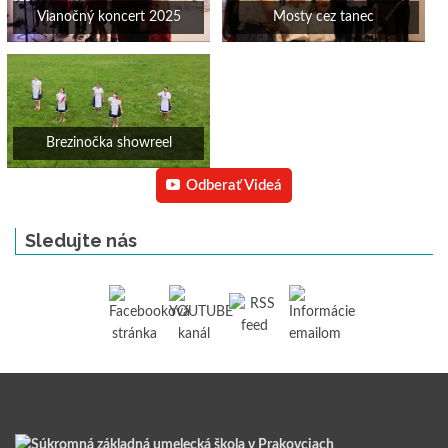
Vianočný koncert 2025
Mosty cez tanec
Brezinočka showreel
Odberať Videá
Sledujte nás