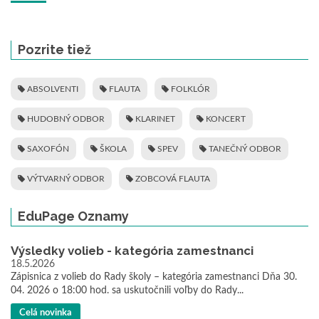
Pozrite tiež
ABSOLVENTI
FLAUTA
FOLKLÓR
HUDOBNÝ ODBOR
KLARINET
KONCERT
SAXOFÓN
ŠKOLA
SPEV
TANEČNÝ ODBOR
VÝTVARNÝ ODBOR
ZOBCOVÁ FLAUTA
EduPage Oznamy
Výsledky volieb - kategória zamestnanci
18.5.2026
Zápisnica z volieb do Rady školy – kategória zamestnanci Dňa 30.
04. 2026 o 18:00 hod. sa uskutočnili voľby do Rady...
Celá novinka