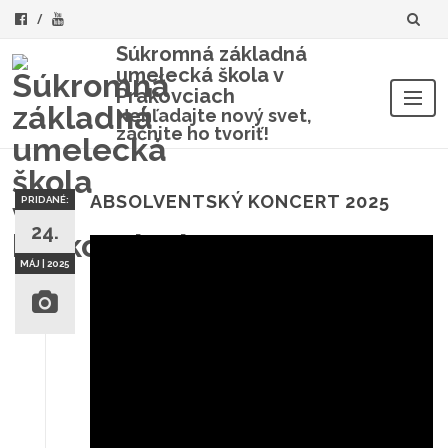
Súkromná základná
umelecká škola v
Prakovciach
Nehľadajte nový svet,
začnite ho tvoriť!
Skip
to
content
ABSOLVENTSKÝ KONCERT 2025
PRIDANÉ:
24.
MÁJ | 2025