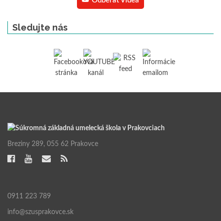
Odberať Videá
Sledujte nás
Breziny 289, 055 62 Prakovce
0911 223 789
info@szusprakovce.sk