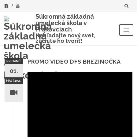
Súkromná základná
umelecká škola v
Prakovciach
Nehľadajte nový svet,
začnite ho tvoriť!
Skip
to
content
PROMO VIDEO DFS BREZINOČKA
PRIDANÉ:
01.
MÁJ | 2025