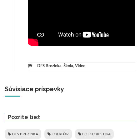
DFS Brezinka
,
Škola
,
Video
Súvisiace príspevky
Pozrite tiež
DFS BREZINKA
FOLKLÓR
FOLKLORISTIKA