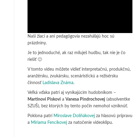
Naši žiaci a ani pedagógovia nezaháľajú hoc sú
prázdniny.
Je to jednoduché, ak raz miluješ hudbu, tak nie je čo
riešiť 🙂
V tomto videu môžete vidieť interpretačnú, produkčnú,
aranžérsku, zvukársku, scenáristickú a režisérsku
činnosť
Ladislava Známa
.
Veľká vďaka patrí aj vynikajúcim hudobníkom –
Martinovi Piskovi
a
Vanesa Pindrochovej
(absolventke
SZUŠ), bez ktorých by tento počin nemohol vzniknúť.
Poklona patrí
Miroslave Doliňákovej
za hlasovú prípravu
a
Miriama Fencikovej
za natočenie videoklipu.