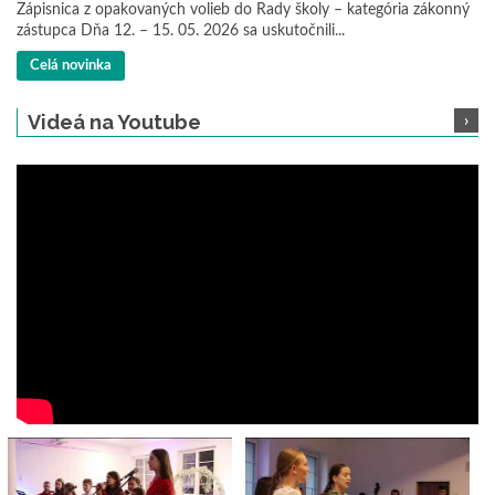
Zápisnica z opakovaných volieb do Rady školy – kategória zákonný
zástupca Dňa 12. – 15. 05. 2026 sa uskutočnili...
Celá novinka
Videá na Youtube