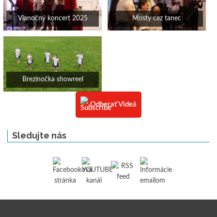
Vianočný koncert 2025
Mosty cez tanec
Brezinočka showreel
Odberať Videá
Sledujte nás