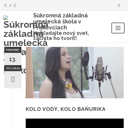
Súkromná základná
umelecká škola v
Prakovciach
Nehľadajte nový svet,
začnite ho tvoriť!
Skip
to
PRIDANÉ:
content
13.
JÚL | 2015
KOLO VODY, KOLO BAŇURIKA