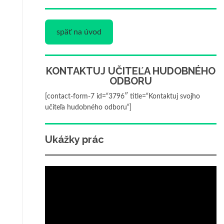
späť na úvod
KONTAKTUJ UČITEĽA HUDOBNÉHO
ODBORU
[contact-form-7 id=“3796″ title=“Kontaktuj svojho
učiteľa hudobného odboru“]
Ukážky prác