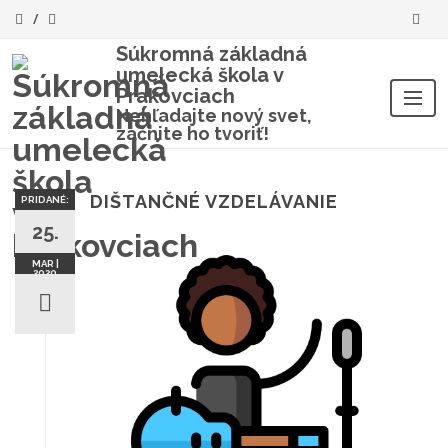
Súkromná základná
umelecká škola v
Prakovciach
Nehľadajte nový svet,
začnite ho tvoriť!
Skip
to
content
DIŠTANČNÉ VZDELÁVANIE
PRIDANÉ:
25.
MAR |
2020