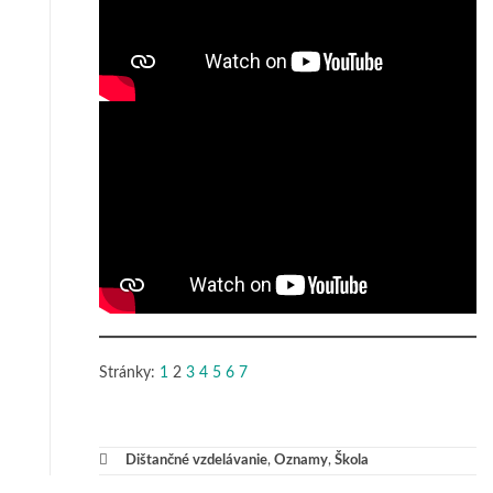
Stránky:
1
2
3
4
5
6
7
Dištančné vzdelávanie
,
Oznamy
,
Škola