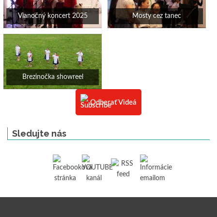
Vianočný koncert 2025
Mosty cez tanec
Brezinočka showreel
Odberať Videá
Sledujte nás