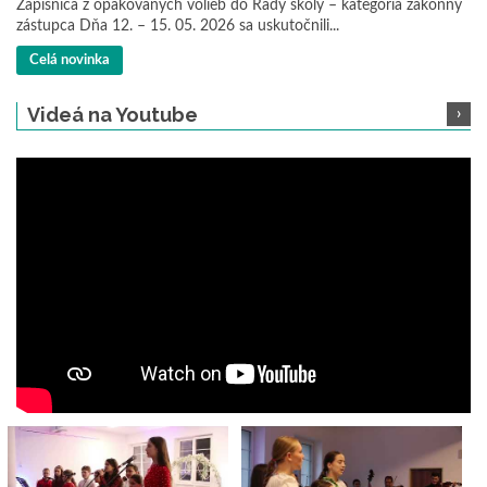
Zápisnica z opakovaných volieb do Rady školy – kategória zákonný
zástupca Dňa 12. – 15. 05. 2026 sa uskutočnili...
Celá novinka
Videá na Youtube