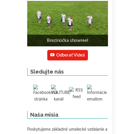
Brezinočka showreel
Odberať Videá
Sledujte nás
Naša misia
Poskytujeme základné umelecké vzdelanie a