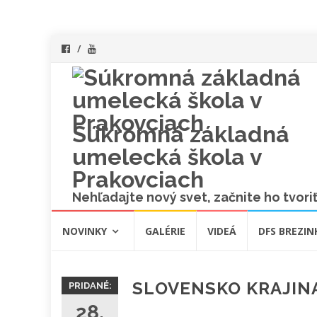
Súkromná základná
umelecká škola v
Prakovciach
Nehľadajte nový svet, začnite ho tvoriť
Skip
NOVINKY
GALÉRIE
VIDEÁ
DFS BREZIN
to
content
SLOVENSKO KRAJINA
PRIDANÉ:
28.