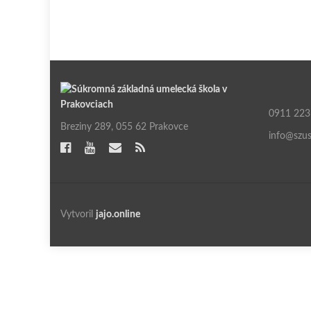
0911 223
Breziny 289, 055 62 Prakovce
info@szus
Vytvoril
jajo.online