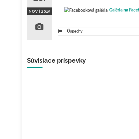
Galéria na Face
NOV | 2015
Úspechy
Súvisiace príspevky