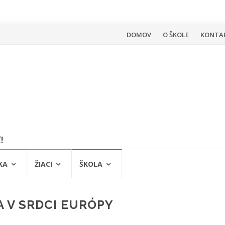
Skip
DOMOV
O ŠKOLE
KONTA
to
content
!
KA
ŽIACI
ŠKOLA
 V SRDCI EURÓPY