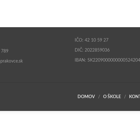
IČO: 42 10 59 27
DIČ: 2022859036
 789
IBAN: SK220900000000052420
prakovce.sk
DOMOV
O ŠKOLE
KON