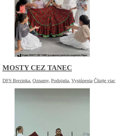
MOSTY CEZ TANEC
DFS Brezinka
,
Oznamy
,
Podujatia
,
Vystúpenia
Čítajte viac