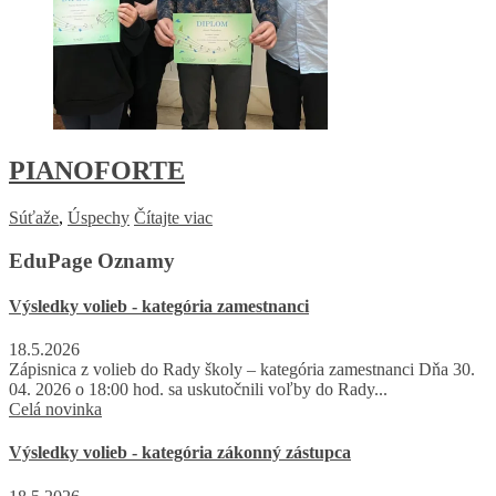
PIANOFORTE
Súťaže
,
Úspechy
Čítajte viac
EduPage Oznamy
Výsledky volieb - kategória zamestnanci
18.5.2026
Zápisnica z volieb do Rady školy – kategória zamestnanci Dňa 30.
04. 2026 o 18:00 hod. sa uskutočnili voľby do Rady...
Celá novinka
Výsledky volieb - kategória zákonný zástupca