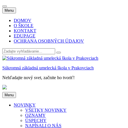
Skip
Menu
to
content
DOMOV
O ŠKOLE
KONTAKT
EDUPAGE
OCHRANA OSOBNÝCH ÚDAJOV
Search
for:
Súkromná základná umelecká škola v Prakovciach
Nehľadajte nový svet, začnite ho tvoriť!
Skip
Menu
to
content
NOVINKY
VŠETKY NOVINKY
OZNAMY
ÚSPECHY
NAPÍSALI O NÁS