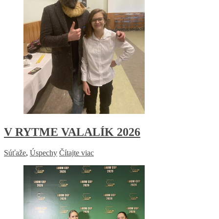
V RYTME VALALÍK 2026
Súťaže
,
Úspechy
Čítajte viac