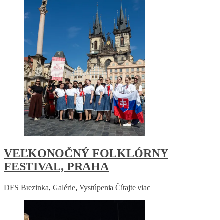
VEĽKONOČNÝ FOLKLÓRNY
FESTIVAL, PRAHA
DFS Brezinka
,
Galérie
,
Vystúpenia
Čítajte viac