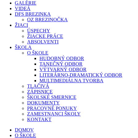
GALÉRIE
VIDEÁ
DFS BREZINKA
OZ BREZINOČKA
ŽIACI
ÚSPECHY
ŽIACKE PRÁCE
ABSOLVENTI
ŠKOLA
O ŠKOLE
HUDOBNÝ ODBOR
TANEČNÝ ODBOR
VÝTVARNÝ ODBOR
LITERÁRNO-DRAMATICKÝ ODBOR
MULTIMEDIÁLNA TVORBA
TLAČIVÁ
ZÁPISNICE
ŠKOLSKÉ SMERNICE
DOKUMENTY
PRACOVNÉ PONUKY
ZAMESTNANCI ŠKOLY
KONTAKT
DOMOV
O ŠKOLE