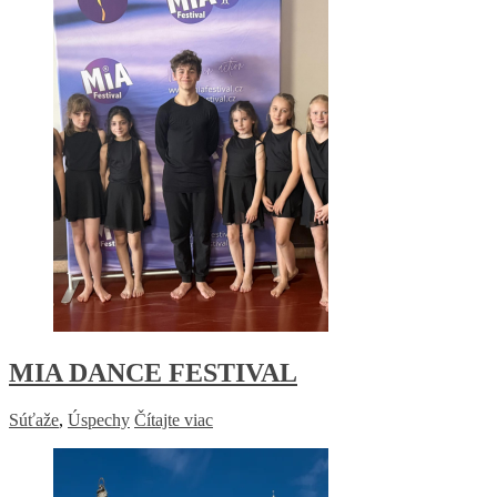
MIA DANCE FESTIVAL
Súťaže
,
Úspechy
Čítajte viac