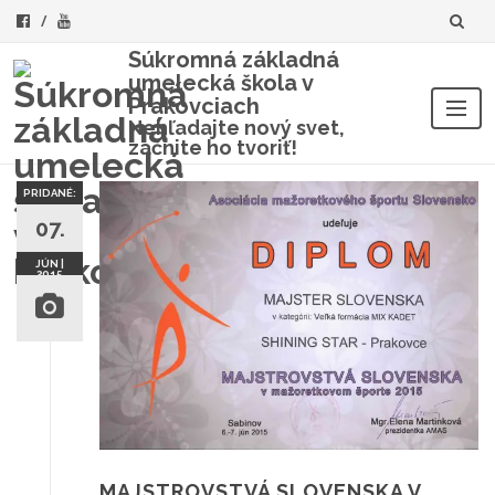
Súkromná základná
umelecká škola v
Prakovciach
Nehľadajte nový svet,
začnite ho tvoriť!
Skip
to
PRIDANÉ:
content
07.
JÚN |
2015
MAJSTROVSTVÁ SLOVENSKA V