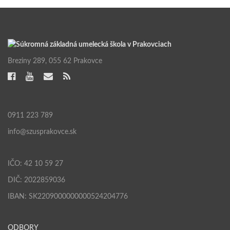
Breziny 289, 055 62 Prakovce
0911 223 789
info@szusprakovce.sk
IČO: 42 10 59 27
DIČ: 2022859036
IBAN: SK2209000000000524204776
ODBORY