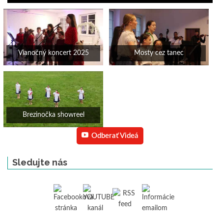
Vianočný koncert 2025
Mosty cez tanec
Brezinočka showreel
Odberať Videá
Sledujte nás