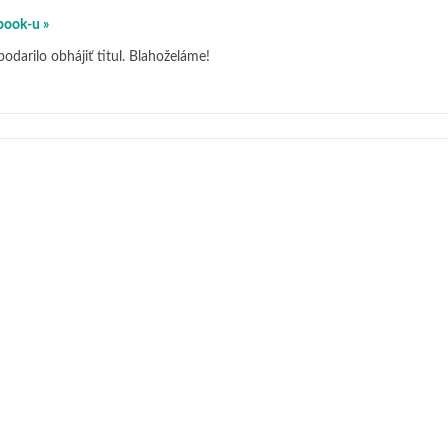
book-u »
odarilo obhájiť titul. Blahoželáme!