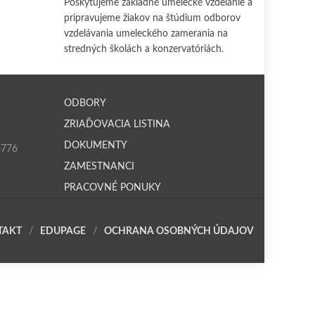
Poskytujeme základné umelecké vzdelanie a
pripravujeme žiakov na štúdium odborov
vzdelávania umeleckého zamerania na
stredných školách a konzervatóriách.
ODBORY
ZRIAĎOVACIA LISTINA
DOKUMENTY
4776
ZAMESTNANCI
PRACOVNÉ PONUKY
TAKT
EDUPAGE
OCHRANA OSOBNÝCH ÚDAJOV