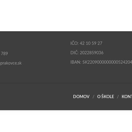
IČO: 42 10 59 27
DIČ: 2022859036
 789
IBAN: SK220900000000052420
prakovce.sk
DOMOV
O ŠKOLE
KON