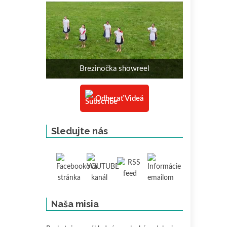
Brezinočka showreel
Odberať Videá
Sledujte nás
Naša misia