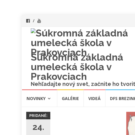
Súkromná základná
umelecká škola v
Prakovciach
Nehľadajte nový svet, začnite ho tvoriť
Skip
NOVINKY
GALÉRIE
VIDEÁ
DFS BREZIN
to
content
PRIDANÉ:
24.