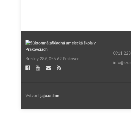
0911 223
Breziny 289, 055 62 Prakovce
info@szus
Vytvoril
jajo.online