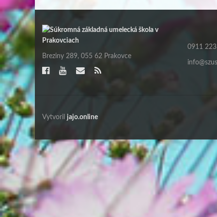
0911 223
Breziny 289, 055 62 Prakovce
info@szus
Vytvoril
jajo.online