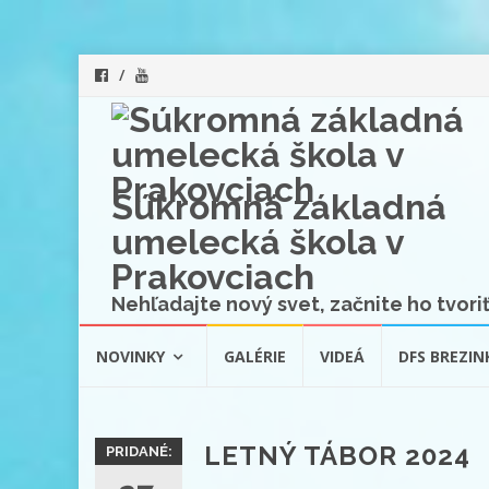
Súkromná základná
umelecká škola v
Prakovciach
Nehľadajte nový svet, začnite ho tvoriť
Skip
NOVINKY
GALÉRIE
VIDEÁ
DFS BREZIN
to
content
LETNÝ TÁBOR 2024
PRIDANÉ: