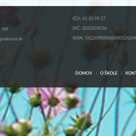
IČO: 42 10 59 27
DIČ: 2022859036
 789
IBAN: SK220900000000052420
prakovce.sk
DOMOV
O ŠKOLE
KON