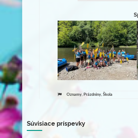
S
Oznamy
,
Prázdniny
,
Škola
Súvisiace príspevky