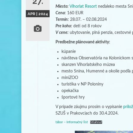
27.
Miesto:
Vihorlat Resort
neďaleko mesta Sn
Cena:
160 EUR
APR | 2024
Termín:
28.07. – 02.08.2024
Pre koho:
deti od 8 rokov
V cene:
ubytovanie, plná penzia, cestovné p
Predbežne plánované aktivity:
kúpanie
návšteva Observatória na Kolonickom s
skanzen Vihorlatského múzea
mesto Snina, Humenné a okolie podľa 
miniZOO
turistika v NP Poloniny
opekačka
športové hry
V prípade záujmu prosím o vypísanie
prilo
SZUŠ v Prakovciach do 30.4.2024.
tábor – Informačný list
Stiahnuť