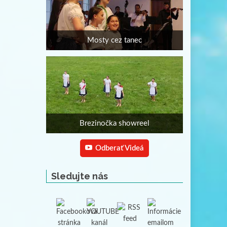
Mosty cez tanec
Brezinočka showreel
Odberať Videá
Sledujte nás