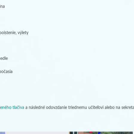
ina
oistenie, výlety
edle
počasia
ženého tlačiva
a následné odovzdanie triednemu učiteľovi alebo na sekreta