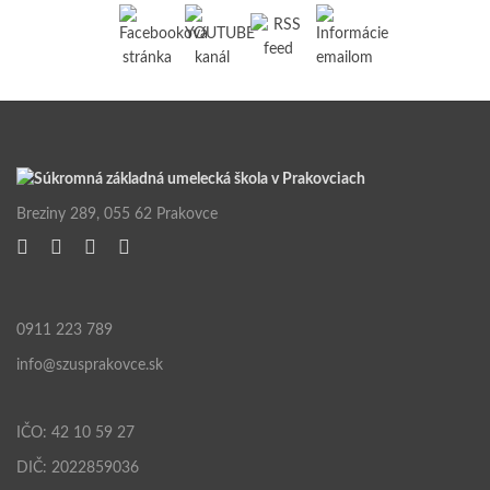
Breziny 289, 055 62 Prakovce
0911 223 789
info@szusprakovce.sk
IČO: 42 10 59 27
DIČ: 2022859036