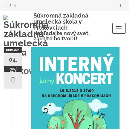
Súkromná základná
umelecká škola v
Prakovciach
Nehľadajte nový svet,
začnite ho tvoriť!
Skip
to
PRIDANÉ:
content
04.
MÁJ |
2018