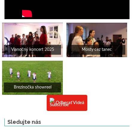
Vianočný koncert 2025
Mosty cez tanec
Brezinočka showreel
Odberať Videá
Sledujte nás