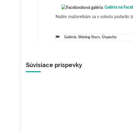
Galéria na Face
Našim mažoretkám sa v sobotu podarilo zí
Galérie
,
Shining Stars
,
Úspechy
Súvisiace príspevky