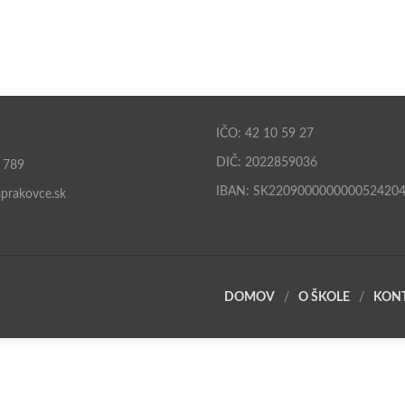
IČO: 42 10 59 27
DIČ: 2022859036
 789
IBAN: SK220900000000052420
prakovce.sk
DOMOV
O ŠKOLE
KON