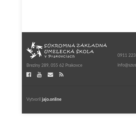
0911 223
info@szus
Breziny 289, 055 62 Prakovce
Vytvoril
jajo.online