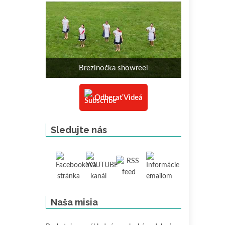
Brezinočka showreel
Odberať Videá
Sledujte nás
Naša misia