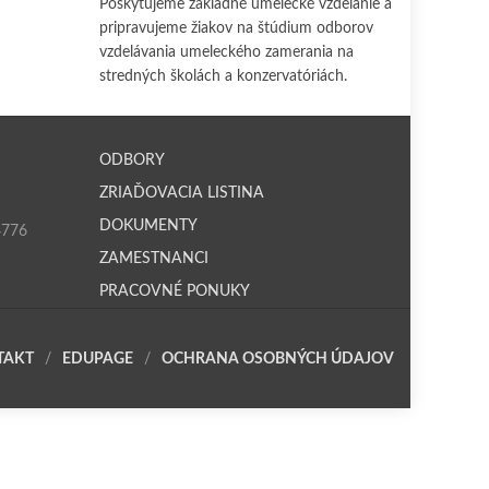
Poskytujeme základné umelecké vzdelanie a
pripravujeme žiakov na štúdium odborov
vzdelávania umeleckého zamerania na
stredných školách a konzervatóriách.
ODBORY
ZRIAĎOVACIA LISTINA
DOKUMENTY
4776
ZAMESTNANCI
PRACOVNÉ PONUKY
TAKT
EDUPAGE
OCHRANA OSOBNÝCH ÚDAJOV