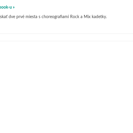
book-u »
skať dve prvé miesta s choreografiami Rock a Mix kadetky.