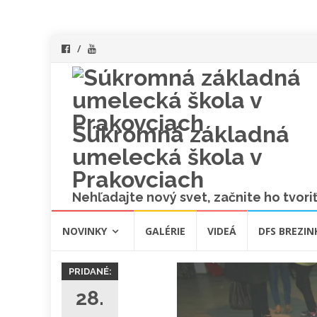
Súkromná základná
umelecká škola v
Prakovciach
Nehľadajte nový svet, začnite ho tvoriť
Skip
NOVINKY
GALÉRIE
VIDEÁ
DFS BREZIN
to
content
PRIDANÉ:
28.