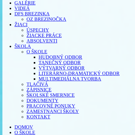
GALÉRIE
VIDEÁ
DFS BREZINKA
OZ BREZINOČKA
ŽIACI
ÚSPECHY
ŽIACKE PRÁCE
ABSOLVENTI
ŠKOLA
O ŠKOLE
HUDOBNÝ ODBOR
TANEČNÝ ODBOR
VÝTVARNÝ ODBOR
LITERÁRNO-DRAMATICKÝ ODBOR
MULTIMEDIÁLNA TVORBA
TLAČIVÁ
ZÁPISNICE
ŠKOLSKÉ SMERNICE
DOKUMENTY
PRACOVNÉ PONUKY
ZAMESTNANCI ŠKOLY
KONTAKT
DOMOV
O ŠKOLE