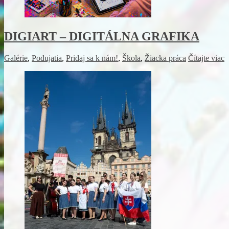
DIGIART – DIGITÁLNA GRAFIKA
Galérie
,
Podujatia
,
Pridaj sa k nám!
,
Škola
,
Žiacka práca
Čítajte viac