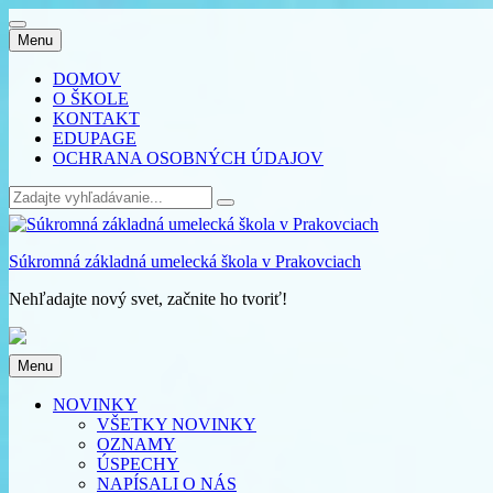
Skip
Menu
to
content
DOMOV
O ŠKOLE
KONTAKT
EDUPAGE
OCHRANA OSOBNÝCH ÚDAJOV
Search
for:
Súkromná základná umelecká škola v Prakovciach
Nehľadajte nový svet, začnite ho tvoriť!
Skip
Menu
to
content
NOVINKY
VŠETKY NOVINKY
OZNAMY
ÚSPECHY
NAPÍSALI O NÁS